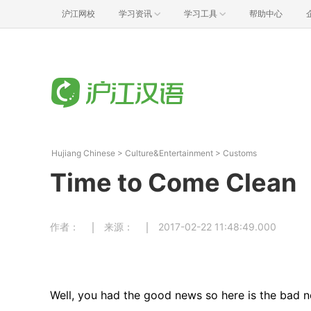
沪江网校
学习资讯
学习工具
帮助中心
Hujiang Chinese
>
Culture&Entertainment
>
Customs
Time to Come Clean
作者：
来源：
2017-02-22 11:48:49.000
Well, you had the good news so here is the bad n