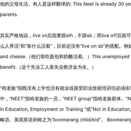
他的父母生活。有人是这样翻译的: This Neet is already 30 years old
parents.
其实严格地说，live on后面要跟sth，不跟sb；而live off后
么人养活”和“靠什么活着”，目前还没有“live on sb”的搭配。例如：They 
and cheese.（他们靠吃面包和奶酪活着。）This unemployed work
benefit.（这个失业工人靠失业救济金为生。）
“啃老族”指既没有上学也没有就业或接受职业技能培训但必须
中，“NEET”指啃老族的一员，“NEET group”指啃老族群体。“NEET”是
in Education, Employment or Training ”或“Not in Educatio
略语。美国英语则称之为“boomerang child/kid”。 Boo