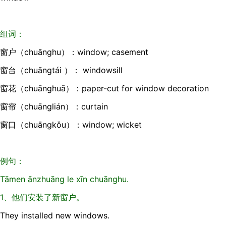
组词：
窗户（chuānghu）：window; casement
窗台（chuāngtái ）： windowsill
窗花（chuānghuā）：paper-cut for window decoration
窗帘（chuānglián）：curtain
窗口（chuāngkǒu）：window; wicket
例句：
Tāmen ānzhuāng le xīn chuānghu.
1、他们安装了新窗户。
They installed new windows.