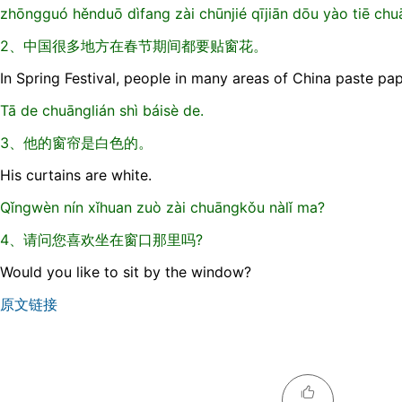
zhōngguó hěnduō dìfang zài chūnjié qījiān dōu yào tiē chu
2、中国很多地方在春节期间都要贴窗花。
In Spring Festival, people in many areas of China paste pa
Tā de chuānglián shì báisè de.
3、他的窗帘是白色的。
His curtains are white.
Qǐngwèn nín xǐhuan zuò zài chuāngkǒu nàlǐ ma?
4、请问您喜欢坐在窗口那里吗?
Would you like to sit by the window?
原文链接