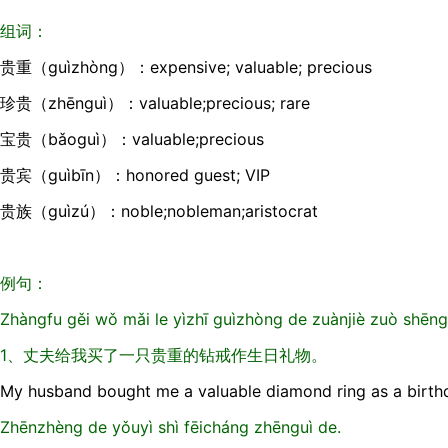
组词：
贵重（guìzhòng）：expensive; valuable; precious
珍贵（zhēnguì）：valuable;precious; rare
宝贵（bǎoguì）：valuable;precious
贵宾（guìbīn）：honored guest; VIP
贵族（guìzú）：noble;nobleman;aristocrat
例句：
Zhàngfu gěi wǒ mǎi le yìzhī guìzhòng de zuànjiè zuò shēngr
1、丈夫给我买了一只贵重的钻戒作生日礼物。
My husband bought me a valuable diamond ring as a birth
Zhēnzhèng de yǒuyì shì fēicháng zhēnguì de.