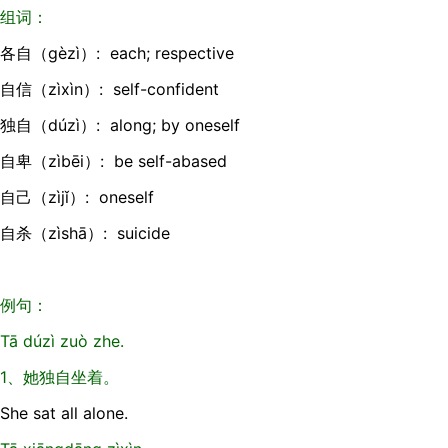
组词：
各自（gèzì）: each; respective
自信（zìxìn）: self-confident
独自（dúzì）: along; by oneself
自卑（zìbēi）: be self-abased
自己（zìjǐ）: oneself
自杀（zìshā）: suicide
例句：
Tā dúzì zuò zhe.
1、她独自坐着。
She sat all alone.