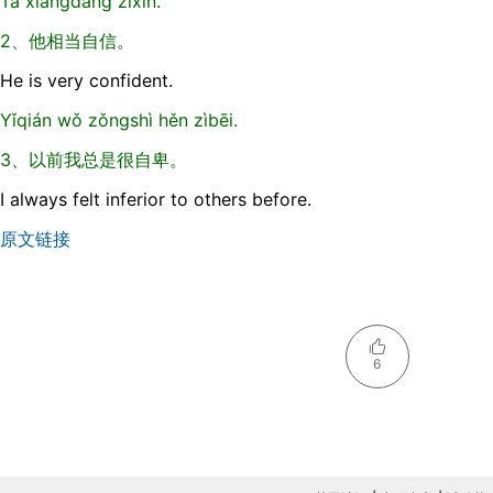
Tā xiāngdāng zìxìn.
2、他相当自信。
He is very confident.
Yǐqián wǒ zǒngshì hěn zìbēi.
3、以前我总是很自卑。
I always felt inferior to others before.
原文链接
6