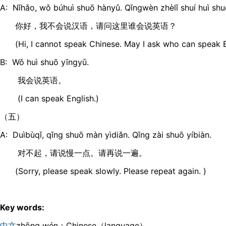
A: Nǐhǎo, wǒ búhuì shuō hànyǔ. Qǐngwèn zhèlǐ shuí huì sh
你好，我不会说汉语，请问这里谁会说英语？
(Hi, I cannot speak Chinese. May I ask who can speak E
B: Wǒ huì shuō yīngyǔ.
我会说英语。
(I can speak English.)
（五）
A: Duìbùqǐ, qǐng shuō màn yìdiǎn. Qǐng zài shuō yíbiàn.
对不起，请说慢一点。请再说一遍。
(Sorry, please speak slowly. Please repeat again. )
Key words:
中文
zhōng wén：Chinese（language）