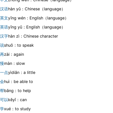
汉语
hàn yǔ：Chinese（language）
英文
yīng wén：English（language）
英语
yīng yǔ：English（language）
汉字
hàn zì：Chinese character
说
shuō：to speak
再
zài：again
慢
màn：slow
一点
yìdiǎn：a little
会
huì：be able to
帮
bāng：to help
可以
kěyǐ：can
学
xué：to study