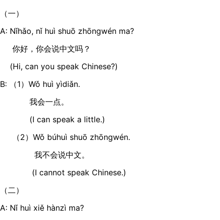
（一）
A: Nǐhǎo, nǐ huì shuō zhōngwén ma?
你好，你会说中文吗？
(Hi, can you speak Chinese?)
B: （1）Wǒ huì yìdiǎn.
我会一点。
(I can speak a little.)
（2）Wǒ búhuì shuō zhōngwén.
我不会说中文。
(I cannot speak Chinese.)
（二）
A: Nǐ huì xiě hànzì ma?