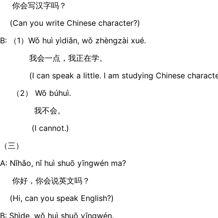
你会写汉字吗？
(Can you write Chinese character?)
B: （1）Wǒ huì yìdiǎn, wǒ zhèngzài xué.
我会一点，我正在学。
(I can speak a little. I am studying Chinese characte
（2） Wǒ búhuì.
我不会。
(I cannot.)
（三）
A: Nǐhǎo, nǐ huì shuō yīngwén ma?
你好，你会说英文吗？
(Hi, can you speak English?)
B: Shìde, wǒ huì shuō yīngwén.