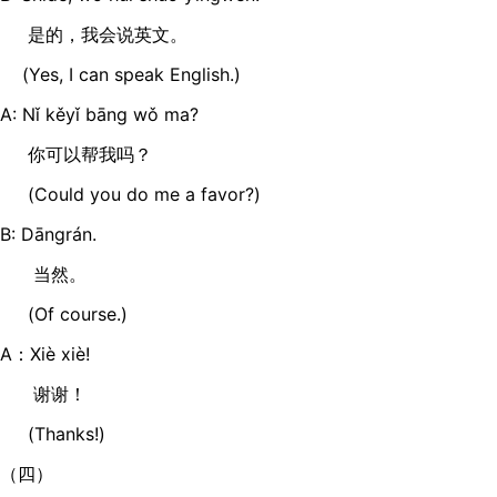
是的，我会说英文。
(Yes, I can speak English.)
A: Nǐ kěyǐ bāng wǒ ma?
你可以帮我吗？
(Could you do me a favor?)
B: Dāngrán.
当然。
(Of course.)
A：Xiè xiè!
谢谢！
(Thanks!)
（四）