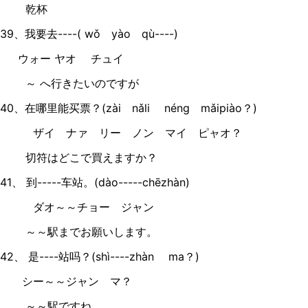
乾杯
39、我要去----( wǒ yào qù----)
ウォー ヤオ チュイ
～ へ行きたいのですが
40、在哪里能买票？(zài nǎli néng mǎipiào？)
ザイ ナァ リー ノン マイ ピャオ？
切符はどこで買えますか？
41、 到-----车站。(dào-----chēzhàn)
ダオ～～チョー ジャン
～～駅までお願いします。
42、 是----站吗？(shì----zhàn ma？)
シー～～ジャン マ？
～～駅ですね。