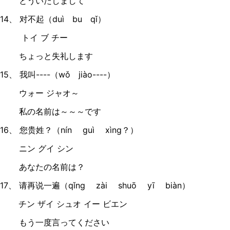
とういたしまして
14、 对不起（duì bu qǐ）
トイ ブ チー
ちょっと失礼します
15、 我叫----（wǒ jiào----）
ウォー ジャオ～
私の名前は～～～です
16、 您贵姓？（nín guì xìng？）
ニン グイ シン
あなたの名前は？
17、 请再说一遍（qǐng zài shuō yī biàn）
チン ザイ シュオ イー ビエン
もう一度言ってください