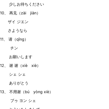
少しお待ちください
10、 再见（zài jiàn）
ザイ ジエン
さようなら
11、 请（qǐng）
チン
お願いします
12、 谢 谢（xiè xiè）
シェ シェ
ありがとう
13、 不用谢（bú yòng xiè）
ブゥ ヨン シェ