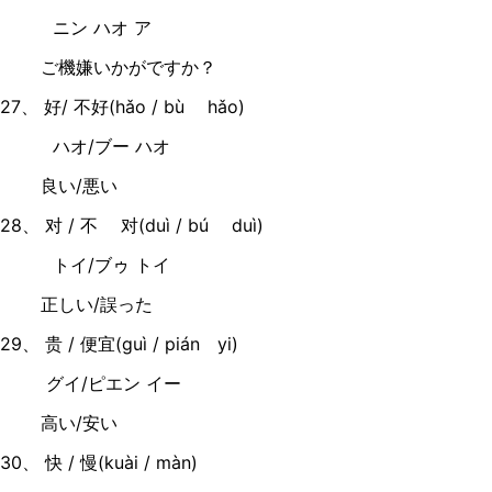
ニン ハオ ア
ご機嫌いかがですか？
27、 好/ 不好(hǎo / bù hǎo)
ハオ/ブー ハオ
良い/悪い
28、 对 / 不 对(duì / bú duì)
トイ/ブゥ トイ
正しい/誤った
29、 贵 / 便宜(guì / pián yi)
グイ/ピエン イー
高い/安い
30、 快 / 慢(kuài / màn)