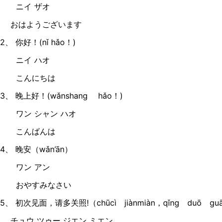
ニイ ザオ
おはようございます
2、 你好！(nǐ hǎo！)
ニイ ハオ
こんにちは
3、 晚上好！(wǎnshang hǎo！)
ワン シャン ハオ
こんばんは
4、 晚安（wǎn’ān）
ワン アン
おやすみなさい
5、 初次见面，请多关照!（chūcì jiànmiàn，qǐng duō guā
チュウ ツゥー ジエン ミエン、