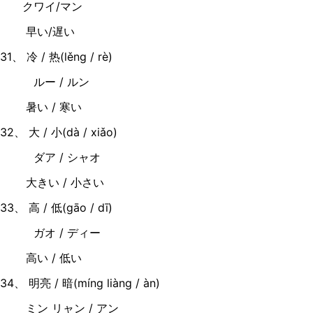
クワイ/マン
早い/遅い
31、 冷 / 热(lěng / rè)
ルー / ルン
暑い / 寒い
32、 大 / 小(dà / xiǎo)
ダア / シャオ
大きい / 小さい
33、 高 / 低(gāo / dī)
ガオ / ディー
高い / 低い
34、 明亮 / 暗(míng liàng / àn)
ミン リャン / アン