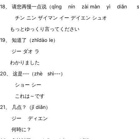
18、 请您再慢一点说（qǐng nín zài màn yì diǎn s
チン ニン ザイマン イー デイエン シュオ
もっとゆっくり言ってください
19、 知道了（zhīdào le）
ジー ダオ ラ
わかりました
20、 这是---（zhè shì---）
ショー シー
これは～です
21、 几点？（jǐ diǎn）
ジー ディエン
何時に？