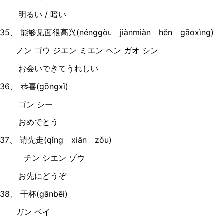
明るい / 暗い
35、 能够见面很高兴(nénggòu jiànmiàn hěn gāoxìng)
ノン ゴウ ジエン ミエン ヘン ガオ シン
お会いできてうれしい
36、 恭喜(gōngxǐ)
ゴン シー
おめでとう
37、 请先走(qǐng xiān zǒu)
チン シエン ゾウ
お先にどうぞ
38、 干杯(gānbēi)
ガン ベイ