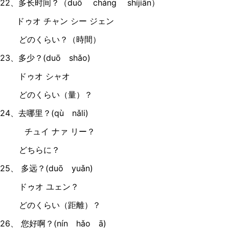
22、多长时间？（duō cháng shíjiān）
ドゥオ チャン シー ジェン
どのくらい？（時間）
23、多少？(duō shǎo)
ドゥオ シャオ
どのくらい（量）？
24、去哪里？(qù nǎli)
チュイ ナァ リー？
どちらに？
25、 多远？(duō yuǎn)
ドゥオ ユェン？
どのくらい（距離）？
26、 您好啊？(nín hǎo ā)