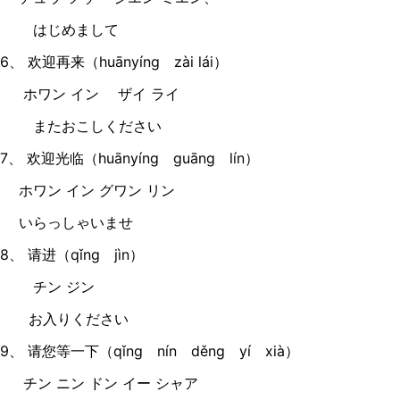
はじめまして
6、 欢迎再来（huānyíng zài lái）
ホワン イン ザイ ライ
またおこしください
7、 欢迎光临（huānyíng guāng lín）
ホワン イン グワン リン
いらっしゃいませ
8、 请进（qǐng jìn）
チン ジン
お入りください
9、 请您等一下（qǐng nín děng yí xià）
チン ニン ドン イー シャア