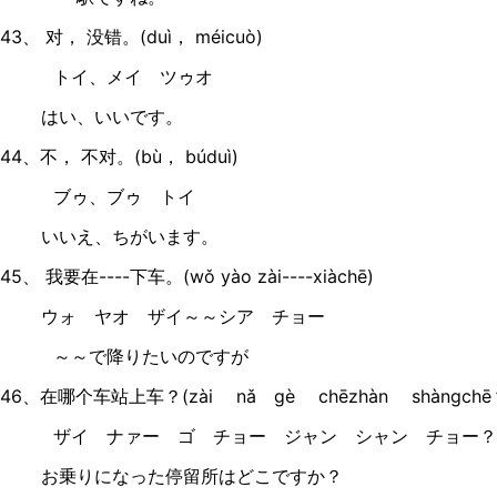
43、 对， 没错。(duì， méicuò)
トイ、メイ ツゥオ
はい、いいです。
44、不， 不对。(bù， búduì)
ブゥ、ブゥ トイ
いいえ、ちがいます。
45、 我要在----下车。(wǒ yào zài----xiàchē)
ウォ ヤオ ザイ～～シア チョー
～～で降りたいのですが
46、在哪个车站上车？(zài nǎ gè chēzhàn shàngchē
ザイ ナァー ゴ チョー ジャン シャン チョー？
お乗りになった停留所はどこですか？