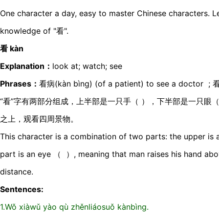
One character a day, easy to master Chinese characters. Le
knowledge of "看".
看 kàn
Explanation：
look at; watch; see
Phrases：
看病(kàn bìng) (of a patient) to see a doctor ; 
“看”字有两部分组成，上半部是一只手（ ），下半部是一只眼
之上，观看四周景物。
This character is a combination of two parts: the upper i
part is an eye （ ）, meaning that man raises his hand abov
distance.
Sentences:
1.Wǒ xiàwǔ yào qù zhěnliáosuǒ kànbìng.