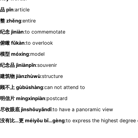
品 pǐn
:article
整 zhěng
:entire
纪念 jìniàn
:to commemotate
俯瞰 fǔkàn
:to overlook
模型 móxíng
:model
纪念品 jìniànpǐn
:souvenir
建筑物 jiànzhùwù
:structure
顾不上 gùbúshàng
:can not attend to
明信片 míngxìnpiàn
:postcard
尽收眼底 jìnshōuyǎndǐ
:to have a panoramic view
没有比…更 méiyǒu bǐ…gèng
:to express the highest degree 