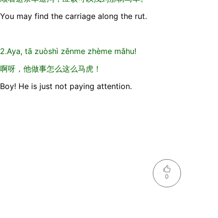
You may find the carriage along the rut.
2.Aya, tā zuòshì zěnme zhème mǎhu!
啊呀，他做事怎么这么马虎！
Boy! He is just not paying attention.
0