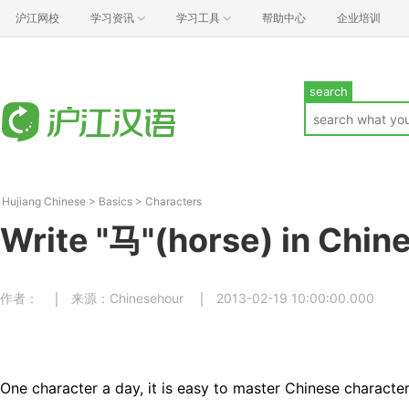
沪江网校
学习资讯
学习工具
帮助中心
企业培训
search
Hujiang Chinese
>
Basics
>
Characters
Write "马"(horse) in Chin
作者：
来源：Chinesehour
2013-02-19 10:00:00.000
One character a day, it is easy to master Chinese character