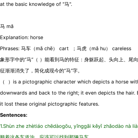
at the basic knowledge of "马".
马 mă
Explanation: horse
Phrases: 马车（mǎ chē） cart ；马虎（mǎ hu） careless
象形字中的“马”（ ）能看到马的特征：身躯跃起、头向上、尾
征渐渐消失了，简化成现今的“马”字。
（ ）is a pictographic character which depicts a horse with
downwards and back to the right; it even depicts the hair.
it lost these original pictographic features.
Sentences:
1.Shùn zhe zhètiáo chēdàogōu, yīnggāi kěyǐ zhǎodào nà li
顺着这条车道沟，应该可以找到那辆马车。