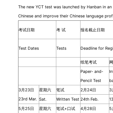
The new YCT test was launched by Hanban in an e
Chinese and improve their Chinese language profi
考试日期
考 试
报名截止日期
Test Dates
Tests
Deadline for Regi
纸笔考试
Paper- and-
In
Pencil Test
b
3月23日
星期六
笔试
2月24日
3
23rd Mar.
Sat.
Written Test
24th Feb.
1
5月25日
星期六
笔试+口试
4月28日
5