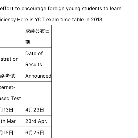
ffort to encourage foreign young students to learn
ciency.Here is YCT exam time table in 2013.
成绩公布日
期
Date of
stration
Results
网络考试
Announced
ternet-
ased Test
月13日
4月23日
3th Mar.
23rd Apr.
月15日
6月25日