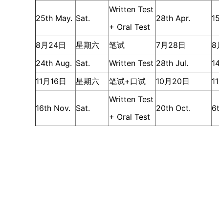
Written Test
25th May.
Sat.
28th Apr.
1
+ Oral Test
8月24日
星期六
笔试
7月28日
8
24th Aug.
Sat.
Written Test
28th Jul.
1
11月16日
星期六
笔试+口试
10月20日
1
Written Test
16th Nov.
Sat.
20th Oct.
6
+ Oral Test