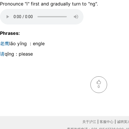
Pronounce "i" first and gradually turn to "ng".
Phrases:
老鹰
lǎo yīnɡ ：engle
请
qǐnɡ：please
0
关于沪江
|
客服中心
|
诚聘英