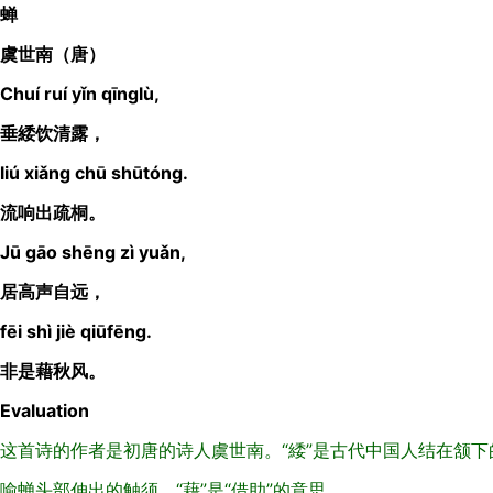
蝉
虞世南（唐）
Chuí ruí yǐn qīnglù,
垂緌饮清露，
liú xiǎng chū shūtóng.
流响出疏桐。
Jū gāo shēng zì yuǎn,
居高声自远，
fēi shì jiè qiūfēng.
非是藉秋风。
Evaluation
这首诗的作者是初唐的诗人虞世南。“緌”是古代中国人结在颔
喻蝉头部伸出的触须。“藉”是“借助”的意思。