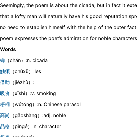
Seemingly, the poem is about the cicada, but in fact it exte
that a lofty man will naturally have his good reputation spr
no need to establish himself with the help of the outer fac
poem expresses the poet’s admiration for noble characters
Words
蝉
（chán）:n. cicada
触须
（chùxū）:les
借助
（jièzhù）:
吸食
（xīshí）:v. smoking
梧桐
（wútóng）:n. Chinese parasol
高尚
（gāoshàng）:adj. noble
品格
（pǐngé）:n. character