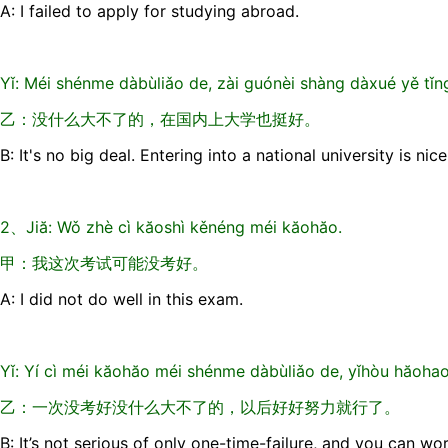
A: I failed to apply for studying abroad.
Yǐ: Méi shénme dàbùliǎo de, zài guónèi shàng dàxué yě tǐn
乙：没什么大不了的，在国内上大学也挺好。
B: It's no big deal. Entering into a national university is nice
2、Jiă: Wǒ zhè cì kăoshì kěnéng méi kăohăo.
甲：我这次考试可能没考好。
A: I did not do well in this exam.
Yǐ: Yí cì méi kăohăo méi shénme dàbùliǎo de, yǐhòu hăohao n
乙：一次没考好没什么大不了的，以后好好努力就行了。
B: It’s not serious of only one-time-failure, and you can w