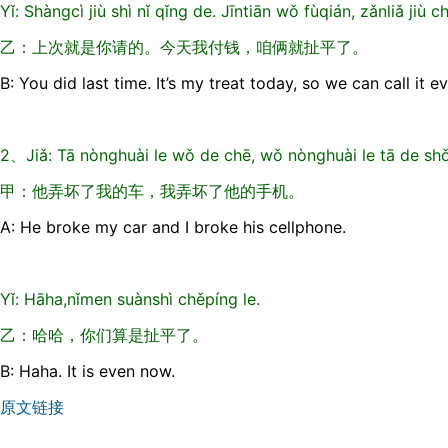
Yǐ: Shàngcì jiù shì nǐ qǐng de. Jīntiān wǒ fùqián, zǎnliǎ jiù c
乙：上次就是你请的。今天我付钱，咱俩就扯平了。
B: You did last time. It’s my treat today, so we can call it e
2、Jiǎ: Tā nònghuài le wǒ de chē, wǒ nònghuài le tā de shǒ
甲：他弄坏了我的车，我弄坏了他的手机。
A: He broke my car and I broke his cellphone.
Yǐ: Hāha,nǐmen suànshì chěpíng le.
乙：哈哈，你们算是扯平了。
B: Haha. It is even now.
原文链接