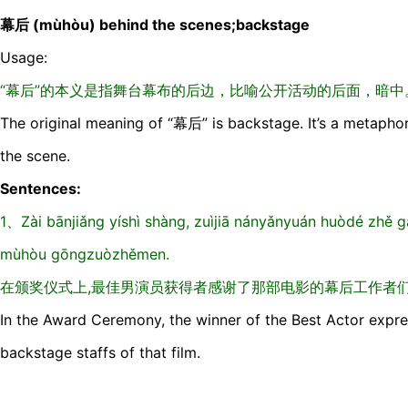
幕后 (mùhòu) behind the scenes;backstage
Usage:
“幕后”的本义是指舞台幕布的后边，比喻公开活动的后面，暗中
The original meaning of “幕后” is backstage. It’s a metapho
the scene.
Sentences:
1、Zài bānjiǎng yíshì shàng, zuìjiā nányǎnyuán huòdé zhě g
mùhòu gōngzuòzhěmen.
在颁奖仪式上,最佳男演员获得者感谢了那部电影的幕后工作者
In the Award Ceremony, the winner of the Best Actor expre
backstage staffs of that film.