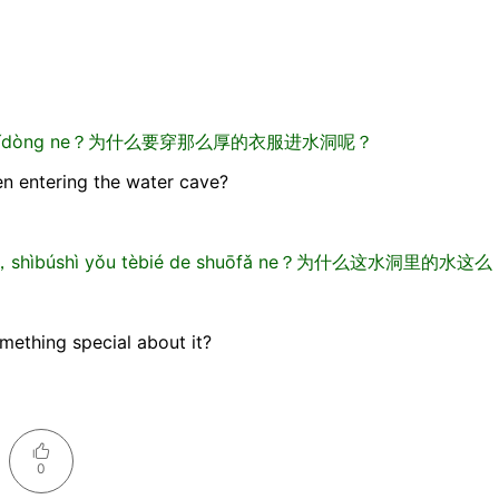
u jìn shuǐdòng ne？为什么要穿那么厚的衣服进水洞呢？
n entering the water cave?
 qīng，shìbúshì yǒu tèbié de shuōfǎ ne？为什么这水洞里的水这么
omething special about it?
0