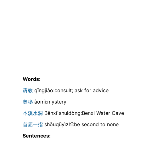
Words:
请教
qǐngjiào:consult; ask for advice
奥秘
àomì:mystery
本溪水洞
Běnxī shuǐdòng:Benxi Water Cave
首屈一指
shǒuqūyìzhǐ:be second to none
Sentences: