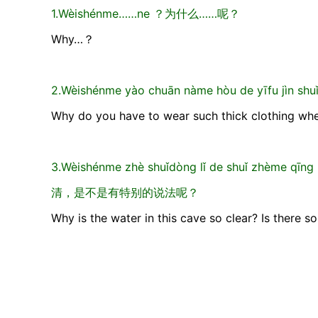
1.Wèishénme……ne ？为什么……呢？
Why…？
2.Wèishénme yào chuān nàme hòu de yīf
Why do you have to wear such thick clothing whe
3.Wèishénme zhè shuǐdòng lǐ de shuǐ zhème
清，是不是有特别的说法呢？
Why is the water in this cave so clear? Is there s