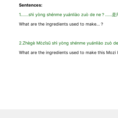
Sentences:
1.……shì yòng shénme yuánliào zuò de n
What are the ingredients used to make…？
2.Zhègè Mòzǐsū shì yòng shénme yuánli
What are the ingredients used to make this Mozi