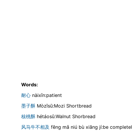
Words:
耐心
nàixīn:patient
墨子酥
Mòzǐsū:Mozi Shortbread
核桃酥
hétáosū:Walnut Shorbread
风马牛不相及
fēng mǎ niú bù xiāng jí:be complete