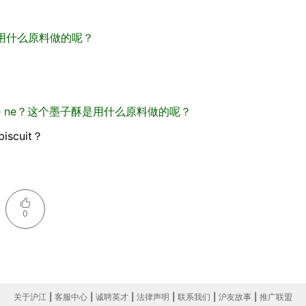
e？……是用什么原料做的呢？
ào zuò de ne？这个墨子酥是用什么原料做的呢？
 biscuit？
0
关于沪江
|
客服中心
|
诚聘英才
|
法律声明
|
联系我们
|
沪友故事
|
推广联盟