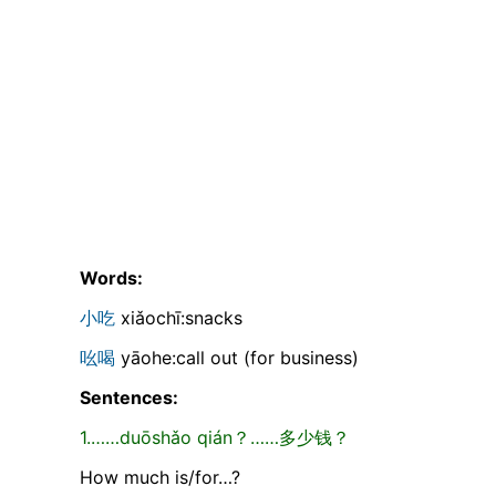
Words:
小吃
xiǎochī:snacks
吆喝
yāohe:call out (for business)
Sentences:
1.……duōshǎo qián？……多少钱？
How much is/for…?