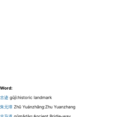
Word:
古迹
gǔjì:historic landmark
朱元璋
Zhū Yuánzhāng:Zhu Yuanzhang
古马道
gǔmǎdào:Ancient Bridle-way