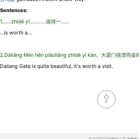
Sentences:
1.……zhídé yī…………值得一……
…is worth a…
2.Dàliáng Mén hěn piàoliàng zhídé yí kàn。大梁门很漂
Daliang Gate is quite beautiful, it's worth a visit.
0