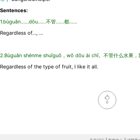
Sentences:
1.bùguǎn……dōu……不管……都……
Regardless of…, …
2.Bùguǎn shénme shuǐguǒ，wǒ dōu ài chī。不管什么
Regardless of the type of fruit, I like it all.
0