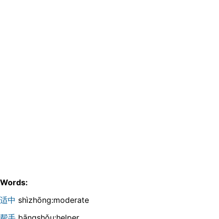
Words:
适中
shìzhōng:moderate
帮手
bāngshǒu:helper