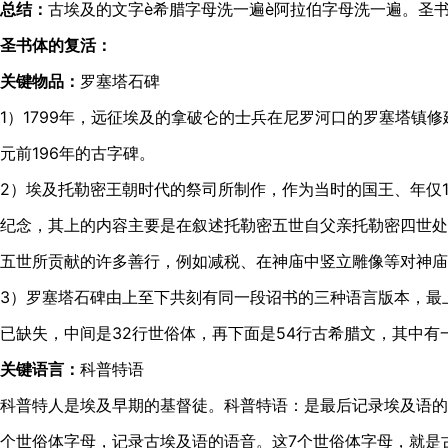
总结：
古埃及的文字è希腊字母洗一遍è阿拉伯字母洗一遍。圣
圣书体的复活：
关键物品：
罗塞塔石碑
1）1799年，远征埃及的拿破仑的士兵在尼罗河口的罗塞塔镇
元前196年的古字碑。
2）埃及托勒密王朝时代的祭司所制作，作为当时的国王、年仅
纪念，其上的内容主要是在叙述托勒密五世自父亲托勒密四世处
五世所贡献的许多善行，例如减税、在神庙中竖立雕像等对神庙
3）罗塞塔石碑由上至下共刻有同一段诏书的三种语言版本，最
已缺失，中间是32行世俗体，再下面是54行古希腊文，其中有
关键语言：
科普特语
科普特人是埃及早期的基督徒。科普特语：是最后记录埃及语的
个世俗体字母，记录古埃及语的语音。这7个世俗体字母，就是