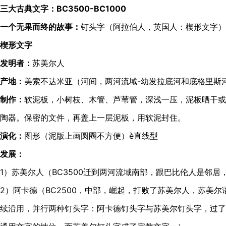
三大古典文字：BC3500-BC1000
一个无果而终的故事：
钉头字（阿拉伯人，英国人：楔形文字）B
楔形文字
发明者：
苏美尔人
产地：
美索不达米亚（河间，两河流域-幼发拉底河和底格里斯
制作：
软泥板，小树枝、木管、芦苇管，深浅一压，泥板晒干或
陶器。保密的文件，再盖上一层泥板，用软泥封住。
演化：
图形（泥版上画圆圈不方便）è直线型
发展：
1）苏美尔人（BC3500迁到两河流域南部，跟巴比伦人是邻居
2）阿卡德（BC2500，中部，崛起，打败了苏美尔人，苏美
续沿用，并行两种钉头字：阿卡德钉头字与苏美尔钉头字，过了