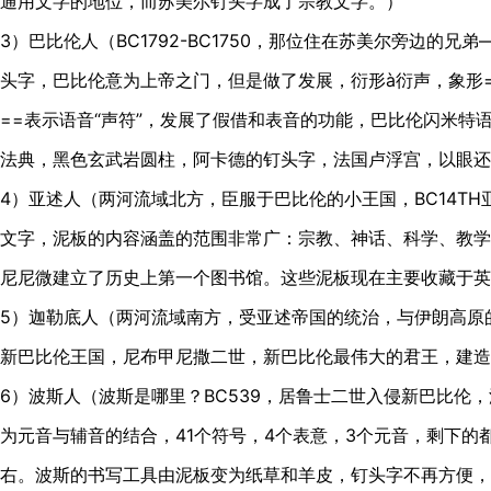
通用文字的地位，而苏美尔钉头字成了宗教文字。）
3）巴比伦人（BC1792-BC1750，那位住在苏美尔旁边的
头字，巴比伦意为上帝之门，但是做了发展，衍形à衍声，象形=
==表示语音“声符”，发展了假借和表音的功能，巴比伦闪米特
法典，黑色玄武岩圆柱，阿卡德的钉头字，法国卢浮宫，以眼还
4）亚述人（两河流域北方，臣服于巴比伦的小王国，BC14T
文字，泥板的内容涵盖的范围非常广：宗教、神话、科学、教学
尼尼微建立了历史上第一个图书馆。这些泥板现在主要收藏于英
5）迦勒底人（两河流域南方，受亚述帝国的统治，与伊朗高原的
新巴比伦王国，尼布甲尼撒二世，新巴比伦最伟大的君王，建造
6）波斯人（波斯是哪里？BC539，居鲁士二世入侵新巴比伦
为元音与辅音的结合，41个符号，4个表意，3个元音，剩下的
右。波斯的书写工具由泥板变为纸草和羊皮，钉头字不再方便，