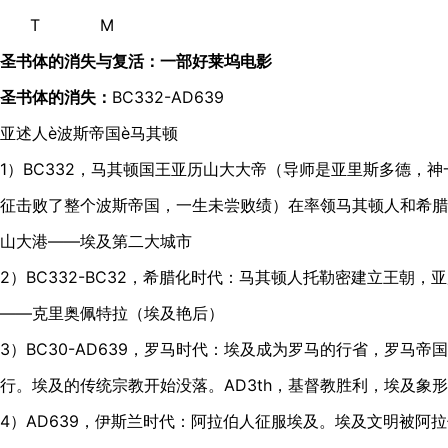
T M
圣书体的消失与复活：一部好莱坞电影
圣书体的消失：
BC332-AD639
亚述人è波斯帝国è马其顿
1）BC332，马其顿国王亚历山大大帝（导师是亚里斯多德，
征击败了整个波斯帝国，一生未尝败绩）在率领马其顿人和希腊
山大港——埃及第二大城市
2）BC332-BC32，希腊化时代：马其顿人托勒密建立王朝
——克里奥佩特拉（埃及艳后）
3）BC30-AD639，罗马时代：埃及成为罗马的行省，罗马帝国
行。埃及的传统宗教开始没落。AD3th，基督教胜利，埃及象
4）AD639，伊斯兰时代：阿拉伯人征服埃及。埃及文明被阿