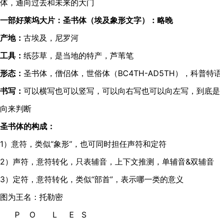
体，通向过去和未来的大门
一部好莱坞大片：圣书体（埃及象形文字）：略晚
产地：
古埃及，尼罗河
工具：
纸莎草，是当地的特产，芦苇笔
形态：
圣书体，僧侣体，世俗体（BC4TH-AD5TH），科普特语（A
书写：
可以横写也可以竖写，可以向右写也可以向左写，到底是
向来判断
圣书体的构成：
1）意符，类似“象形”，也可同时担任声符和定符
2）声符，意符转化，只表辅音，上下文推测，单辅音&双辅音
3）定符，意符转化，类似“部首”，表示哪一类的意义
图为王名：托勒密
P O L E S