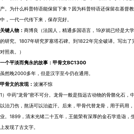
产。为什么科普特语能保留下来？因为科普特语还保留在基督教
中，一代一代传下来，保存完好。
关键人物：
商博良（法国人，精通多国语言，19岁就已经是大
的研究。1807年研究罗塞塔石碑。到1822年完全破译。写出
对照表。）
一个平淡而隽永的故事：甲骨文BC1300
虽然晚2000多年，但是汉字至今仍在通用。
甲骨文的发现：
波澜不惊
1）中药“龙骨”密不可分。龙骨一般是指远古动物的骨骼化石，
以治刀伤，熬汤可以治盗汗。后来，甲骨代替龙骨，用于药用，
业。1899，清末光绪二十五年，王懿荣有深厚的金石学造诣，
上发现了古文字。