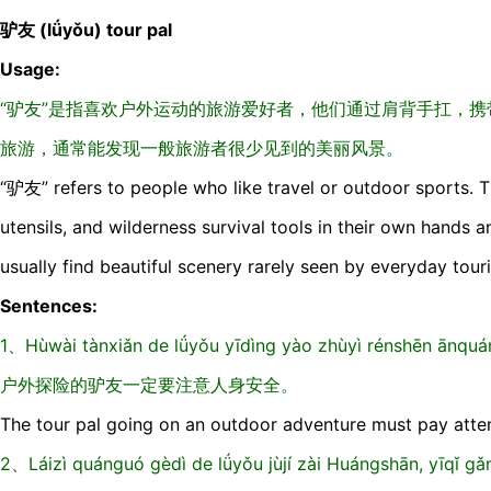
驴友 (lǘyǒu) tour pal
Usage:
“驴友”是指喜欢户外运动的旅游爱好者，他们通过肩背手扛，
旅游，通常能发现一般旅游者很少见到的美丽风景。
“驴友” refers to people who like travel or outdoor sports. T
utensils, and wilderness survival tools in their own hands 
usually find beautiful scenery rarely seen by everyday touri
Sentences:
1、Hùwài tànxiǎn de lǘyǒu yīdìng yào zhùyì rénshēn ānquá
户外探险的驴友一定要注意人身安全。
The tour pal going on an outdoor adventure must pay atten
2、Láizì quánguó gèdì de lǘyǒu jùjí zài Huángshān, yīqǐ g