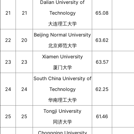
Dalian University of
21
21
Technology
65.08
大连理工大学
Beijing Normal University
22
20
63.62
北京师范大学
Xiamen University
23
23
63.57
厦门大学
South China University of
24
24
Technology
62.25
华南理工大学
Tongji University
25
25
61.46
同济大学
Chongqing University