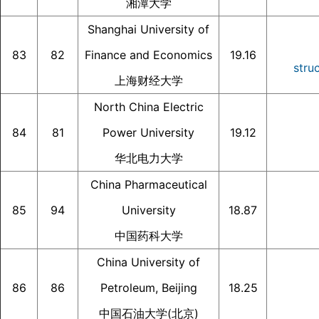
湘潭大学
Shanghai University of
83
82
Finance and Economics
19.16
stru
上海财经大学
North China Electric
84
81
Power University
19.12
华北电力大学
China Pharmaceutical
85
94
University
18.87
中国药科大学
China University of
86
86
Petroleum, Beijing
18.25
中国石油大学(北京)