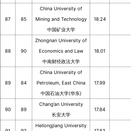
China University of
87
85
Mining and Technology
18.24
中国矿业大学
Zhongnan University of
88
90
Economics and Law
18.01
中南财经政法大学
China University of
89
84
Petroleum, East China
17.99
中国石油大学(华东)
Chang’an University
90
89
17.84
长安大学
Heilongjiang University
91
92
17.83