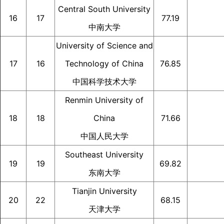
Central South University
16
17
77.19
中南大学
University of Science and
17
16
Technology of China
76.85
中国科学技术大学
Renmin University of
18
18
China
71.66
中国人民大学
Southeast University
19
19
69.82
东南大学
Tianjin University
20
22
68.15
天津大学