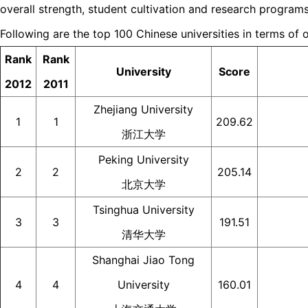
overall strength, student cultivation and research programs
Following are the top 100 Chinese universities in terms of o
Rank
Rank
University
Score
2012
2011
Zhejiang University
1
1
209.62
浙江大学
Peking University
2
2
205.14
北京大学
Tsinghua University
3
3
191.51
清华大学
Shanghai Jiao Tong
4
4
University
160.01