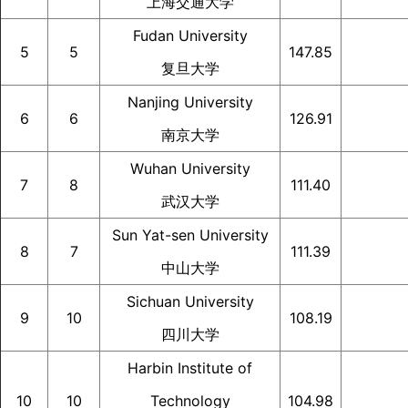
上海交通大学
Fudan University
5
5
147.85
复旦大学
Nanjing University
6
6
126.91
南京大学
Wuhan University
7
8
111.40
武汉大学
Sun Yat-sen University
8
7
111.39
中山大学
Sichuan University
9
10
108.19
四川大学
Harbin Institute of
10
10
Technology
104.98