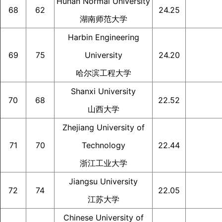
Hunan Normal University
68
62
24.25
湖南师范大学
Harbin Engineering
69
75
University
24.20
哈尔滨工程大学
Shanxi University
70
68
22.52
山西大学
Zhejiang University of
71
70
Technology
22.44
浙江工业大学
Jiangsu University
72
74
22.05
江苏大学
Chinese University of