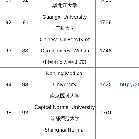
黑龙江大学
Guangxi University
92
91
17.66
广西大学
Chinese University of
93
88
Geosciences, Wuhan
17.48
中国地质大学(北京)
Nanjing Medical
94
98
University
17.25
http://2
南京医科大学
Capital Normal University
95
93
17.01
首都师范大学
Shanghai Normal