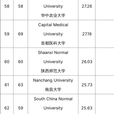
58
58
University
27.26
华中农业大学
Capital Medical
59
69
University
27.19
首都医科大学
Shaanxi Normal
60
60
University
26.03
陕西师范大学
Nanchang University
61
63
25.73
南昌大学
South China Normal
62
59
University
25.63