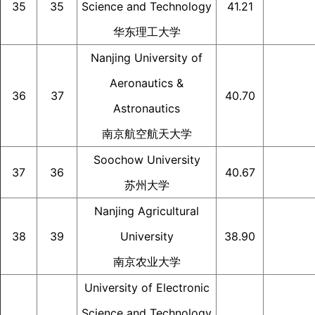
35
35
Science and Technology
41.21
华东理工大学
Nanjing University of
Aeronautics &
36
37
40.70
Astronautics
南京航空航天大学
Soochow University
37
36
40.67
苏州大学
Nanjing Agricultural
38
39
University
38.90
南京农业大学
University of Electronic
Science and Technology