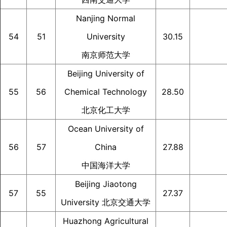
Nanjing Normal
54
51
University
30.15
南京师范大学
Beijing University of
55
56
Chemical Technology
28.50
北京化工大学
Ocean University of
56
57
China
27.88
中国海洋大学
Beijing Jiaotong
57
55
27.37
University 北京交通大学
Huazhong Agricultural