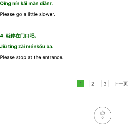
Qǐng nín kāi màn diǎnr.
Please go a little slower.
4. 就停在门口吧。
Jiù tíng zài ménkǒu ba.
Please stop at the entrance.
下一页
1
2
3
0