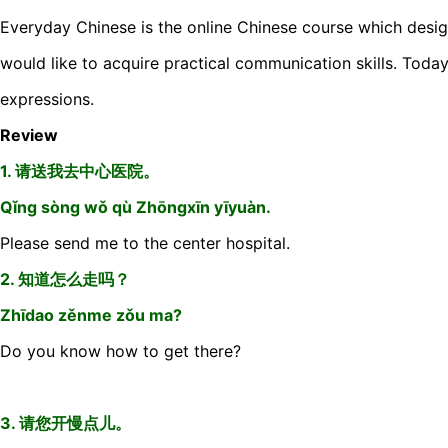
Everyday Chinese is the online Chinese course which desi
would like to acquire practical communication skills. Today
expressions.
Review
1. 请送我去中心医院。
Qǐng sòng wǒ qù Zhōngxīn yīyuàn.
Please send me to the center hospital.
2. 知道怎么走吗？
Zhīdao zěnme zǒu ma?
Do you know how to get there?
3. 请您开慢点儿。