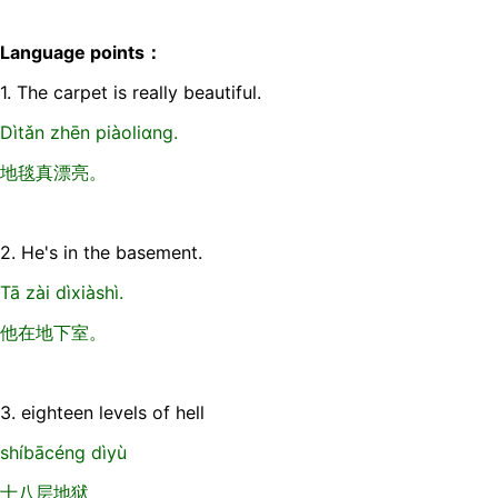
Language points：
1. The carpet is really beautiful.
Dìtǎn zhēn piàoliɑnɡ.
地毯真漂亮。
2. He's in the basement.
Tā zài dìxiàshì.
他在地下室。
3. eighteen levels of hell
shíbācénɡ dìyù
十八层地狱