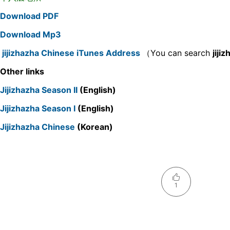
Download PDF
Download Mp3
jijizhazha Chinese iTunes Address
（You can search
jiji
Other links
Jijizhazha Season II
(English)
Jijizhazha Season I
(English)
Jijizhazha Chinese
(Korean)
1