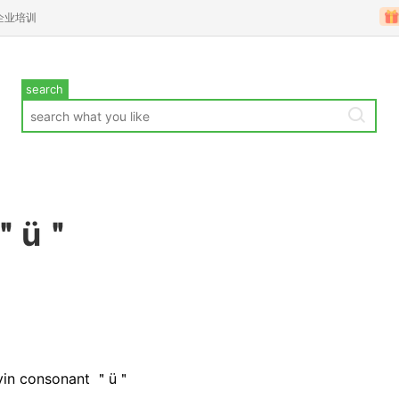
企业培训
search
e ＂ü＂
inyin consonant ＂ü＂