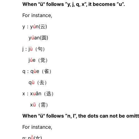
When "ü" follows “y, j, q, x”, it becomes “u”.
For instance,
y：y
ú
n(云)
y
ú
an(圆)
j：j
ù
（句）
j
ú
e（觉）
q：q
ù
e（雀）
q
ù
（去）
x：x
u
ǎn（选）
x
ū
（需）
When "ü" follows “n, l”, the dots can not be omit
For instance,
n: n
ǚ
(女)