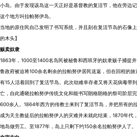
小岛。由于发现该岛这一天正好是基督教的复活节，他在旁边记
这个地方叫拉帕努伊岛。
当地的原住民自己发明了书写系统，并且刻在复活节岛的石像上
的木头】
贩卖奴隶
1863年，1000至1400名岛民被秘鲁和西班牙的奴隶贩子捕
鲁政府被迫将100余名剩余的拉帕努伊居民送返，但在回程的
有15人活着回到了复活节岛。此次劫难幸存者又将天花病毒带
亡，自此通晓拉帕努伊传统文化和能书写朗格朗格的祭司阶层完
600余人。1864年西方的传教士来到了复活节岛，并把所有
成为天主教徒后的拉帕努伊人的灾难并未就此结束，1870年代
地岛做劳工。至1877年，岛上只剩下约150余名拉帕努伊人了。