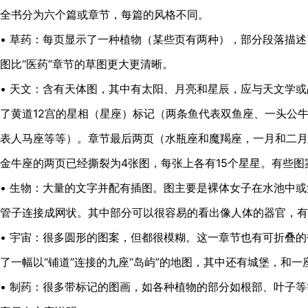
全书分为六个篇或章节，每篇的风格不同。
• 草药：每页显示了一种植物（某些页有两种），部分段落描
图比“医药”章节的草图更大更清晰。
• 天文：含有天体图，其中有太阳、月亮和星辰，应与天文学或
了黄道12宫的星相（星座）标记（两条鱼代表双鱼座、一头公牛
表人马座等等）。章节最后两页（水瓶座和魔羯座，一月和二月
金牛座的两页已经撕裂为4张图，每张上各有15个星星。有些
• 生物：大量的文字并配有插图。图主要是裸体女子在水池中
管子连接成网状。其中部分可以很容易的看出像人体的器官，有
• 宇宙：很多圆形的图案，但都很模糊。这一章节也有可折叠
了一幅以“铺道”连接的九座“岛屿”的地图，其中还有城堡，和一
• 制药：很多带标记的图画，如各种植物的部分如根部、叶子