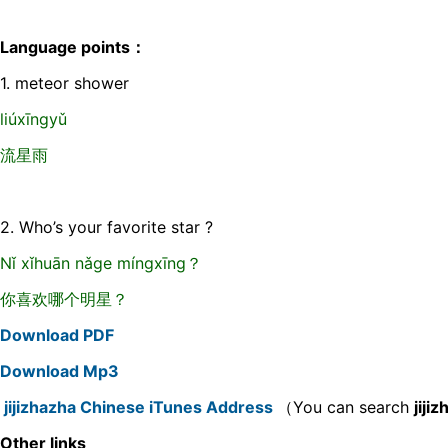
Language points：
1. meteor shower
liúxīnɡyǔ
流星雨
2. Who’s your favorite star ?
Nǐ xǐhuān nǎɡe mínɡxīnɡ？
你喜欢哪个明星？
Download PDF
Download Mp3
jijizhazha Chinese iTunes Address
（You can search
jiji
Other links