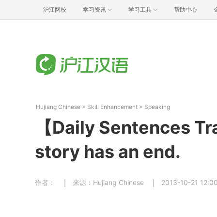
沪江网校
学习资讯
学习工具
帮助中心
Hujiang Chinese
>
Skill Enhancement
>
Speaking
【Daily Sentences Tr
story has an end.
作者：
来源：Hujiang Chinese
2013-10-21 12:0