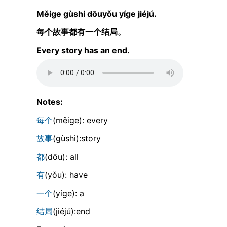
Měiɡe ɡùshi dōuyǒu yíɡe jiéjú.
每个故事都有一个结局。
Every story has an end.
Notes:
每个
(měiɡe): every
故事
(ɡùshi):story
都
(dōu): all
有
(yǒu): have
一个
(yíɡe): a
结局
(jiéjú):end