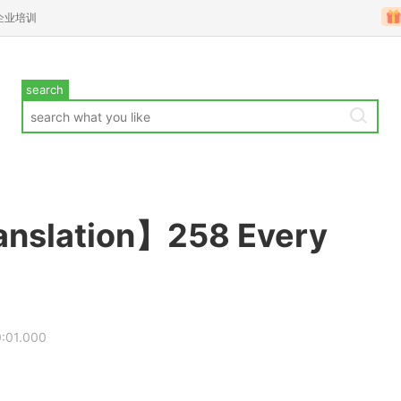
企业培训
search
anslation】258 Every
0:01.000