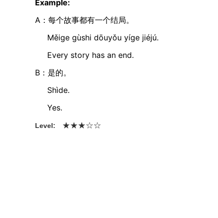
Example:
A：每个故事都有一个结局。
Měiɡe ɡùshi dōuyǒu yíɡe jiéjú.
Every story has an end.
B：是的。
Shìde.
Yes.
★
★
☆
★
☆
Level: