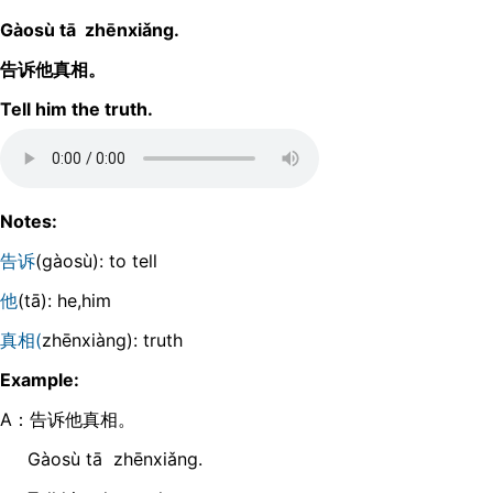
Gàosù tā zhēnxiǎnɡ.
告诉他真相。
Tell him the truth.
Notes:
告诉
(ɡàosù): to tell
他
(tā): he,him
真相(
zhēnxiànɡ): truth
Example:
A：告诉他真相。
Gàosù tā zhēnxiǎnɡ.