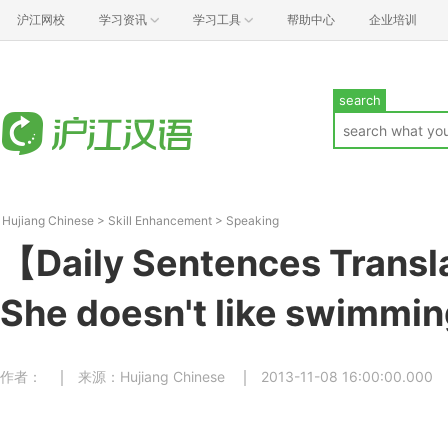
沪江网校
学习资讯
学习工具
帮助中心
企业培训
search
Hujiang Chinese
>
Skill Enhancement
>
Speaking
【Daily Sentences Trans
She doesn't like swimmin
作者：
来源：Hujiang Chinese
2013-11-08 16:00:00.000