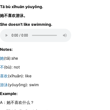
Tā bù xǐhuān yóuyǒnɡ.
她不喜欢游泳。
She doesn't like swimming.
Notes:
她
(tā):she
不
(bù): not
喜欢
(xǐhuān): like
游泳
(yóuyǒnɡ): swim
Example:
A：她不喜欢什么？