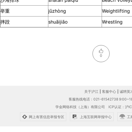
沙滩排球
shātān páiqiú
Beach Volleyb
举重
jǔzhòng
Weightlifting
摔跤
shuāijiāo
Wrestling
0
关于沪江
|
客服中心
|
诚聘英
客服热线电话：021-61542738 9:00~18
学金网络科技（上海）有限公司
ICP认证：沪IC
网上有害信息举报专区
上海互联网举报中心
工