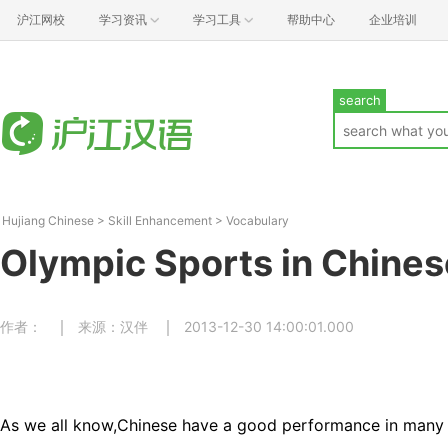
沪江网校
学习资讯
学习工具
帮助中心
企业培训
search
Hujiang Chinese
>
Skill Enhancement
>
Vocabulary
Olympic Sports in Chine
作者：
来源：汉伴
2013-12-30 14:00:01.000
As we all know,Chinese have a good performance in many c