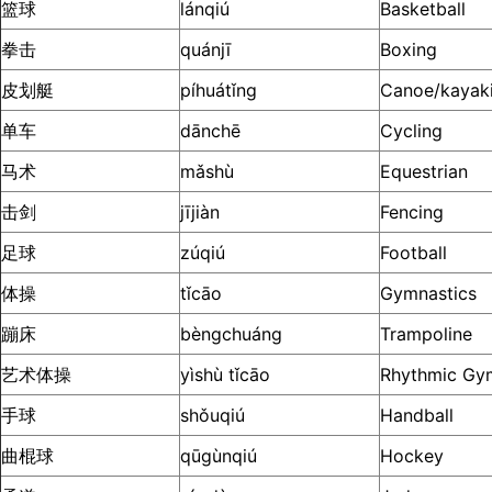
篮球
lánqiú
Basketball
拳击
quánjī
Boxing
皮划艇
píhuátǐng
Canoe/kayak
单车
dānchē
Cycling
马术
mǎshù
Equestrian
击剑
jījiàn
Fencing
足球
zúqiú
Football
体操
tǐcāo
Gymnastics
蹦床
bèngchuáng
Trampoline
艺术体操
yìshù tǐcāo
Rhythmic Gy
手球
shǒuqiú
Handball
曲棍球
qūgùnqiú
Hockey