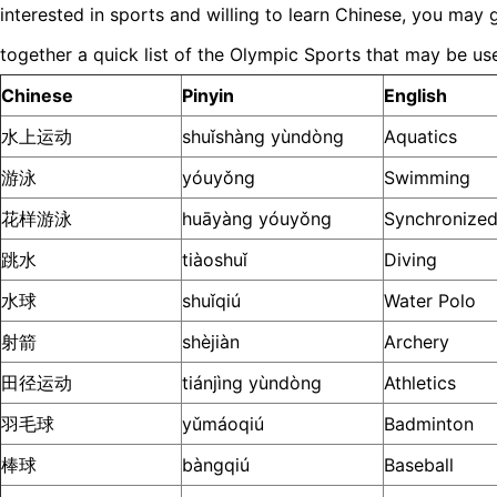
interested in sports and willing to learn Chinese, you may
together a quick list of the Olympic Sports that may be usef
Chinese
Pinyin
English
水上运动
shuǐshàng yùndòng
Aquatics
游泳
yóuyǒng
Swimming
花样游泳
huāyàng yóuyǒng
Synchronize
跳水
tiàoshuǐ
Diving
水球
shuǐqiú
Water Polo
射箭
shèjiàn
Archery
田径运动
tiánjìng yùndòng
Athletics
羽毛球
yǔmáoqiú
Badminton
棒球
bàngqiú
Baseball