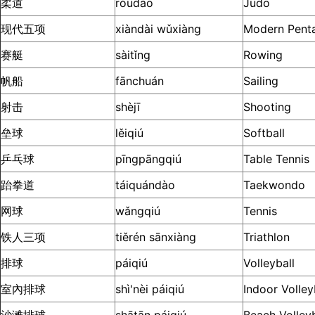
柔道
róudào
Judo
现代五项
xiàndài wǔxiàng
Modern Penta
赛艇
sàitǐng
Rowing
帆船
fānchuán
Sailing
射击
shèjī
Shooting
垒球
lěiqiú
Softball
乒乓球
pīngpāngqiú
Table Tennis
跆拳道
táiquándào
Taekwondo
网球
wǎngqiú
Tennis
铁人三项
tiěrén sānxiàng
Triathlon
排球
páiqiú
Volleyball
室內排球
shì'nèi páiqiú
Indoor Volley