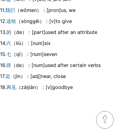
11.
我们
（wǒmen）：[pron]us, we
12.
送给
（sònggěi）：[v]to give
13.
的
（de）：[part]used after an attribute
14.
六
（liù）：[num]six
15.
七
（qī）：[num]seven
16.
得
（de）：[num]used after certain verbs
17.
近
（jìn）：[adj]near, close
18.
再见
（zàijiàn）：[v]goodbye
0