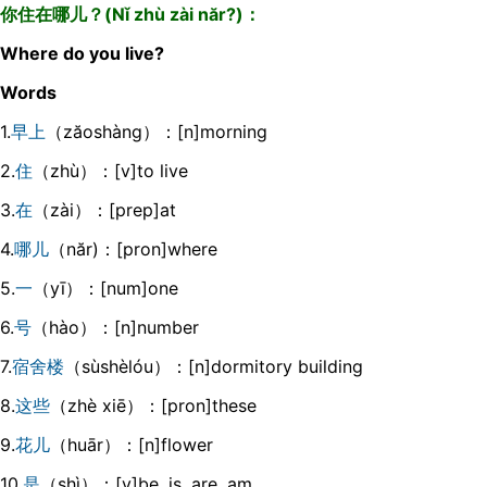
你住在哪儿？(Nǐ zhù zài năr?)：
Where do you live?
Words
1.
早上
（zăoshàng）：[n]morning
2.
住
（zhù）：[v]to live
3.
在
（zài）：[prep]at
4.
哪儿
（năr)：[pron]where
5.
一
（yī）：[num]one
6.
号
（hào）：[n]number
7.
宿舍楼
（sùshèlóu）：[n]dormitory building
8.
这些
（zhè xiē）：[pron]these
9.
花儿
（huār）：[n]flower
10.
是
（shì）：[v]be, is ,are ,am