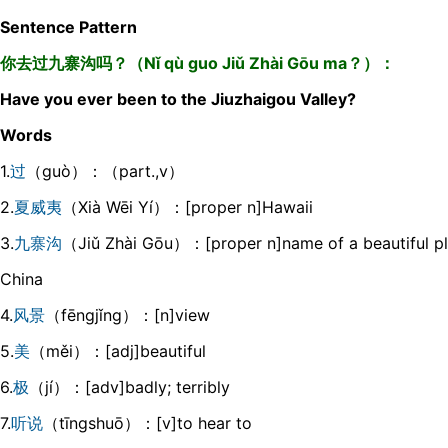
Sentence Pattern
你去过九寨沟吗？（Nǐ qù guo Jiǔ Zhài Gōu ma？）：
Have you ever been to the Jiuzhaigou Valley?
Words
1.
过
（guò）：（part.,v）
2.
夏威夷
（Xià Wēi Yí）：[proper n]Hawaii
3.
九寨沟
（Jiǔ Zhài Gōu）：[proper n]name of a beautiful pla
China
4.
风景
（fēngjǐng）：[n]view
5.
美
（měi）：[adj]beautiful
6.
极
（jí）：[adv]badly; terribly
7.
听说
（tīngshuō）：[v]to hear to