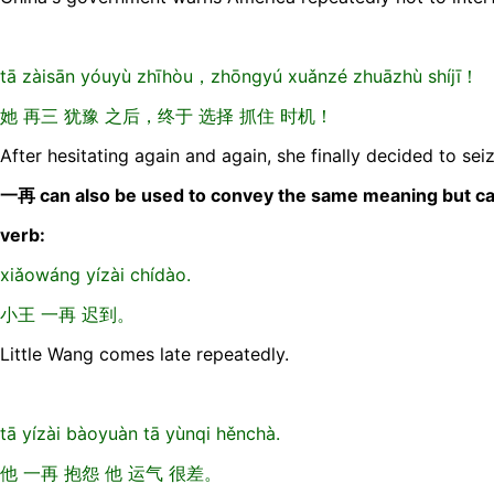
tā zàisān yóuyù zhīhòu，zhōnɡyú xuǎnzé zhuāzhù shíjī！
她 再三 犹豫 之后，终于 选择 抓住 时机！
After hesitating again and again, she finally decided to sei
一再 can also be used to convey the same meaning but can
verb:
xiǎowánɡ yízài chídào.
小王 一再 迟到。
Little Wang comes late repeatedly.
tā yízài bàoyuàn tā yùnqi hěnchà.
他 一再 抱怨 他 运气 很差。