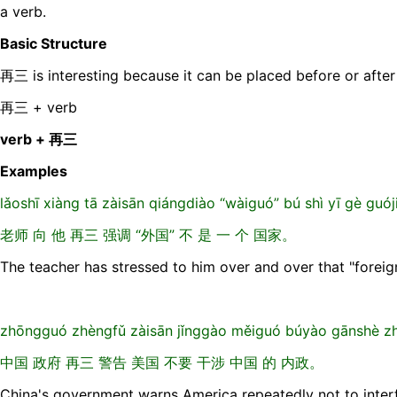
a verb.
Basic Structure
再三 is interesting because it can be placed before or after
再三 + verb
verb + 再三
Examples
lǎoshī xiànɡ tā zàisān qiánɡdiào “wàiɡuó” bú shì yī ɡè ɡuó
老师 向 他 再三 强调 “外国” 不 是 一 个 国家。
The teacher has stressed to him over and over that "foreign
zhōnɡɡuó zhènɡfǔ zàisān jǐnɡɡào měiɡuó búyào ɡānshè 
中国 政府 再三 警告 美国 不要 干涉 中国 的 内政。
China's government warns America repeatedly not to interfe