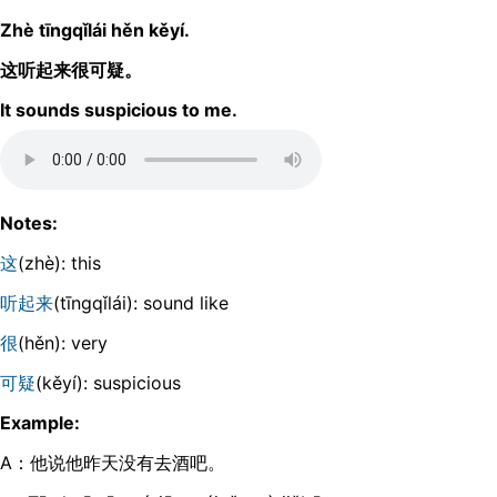
Zhè tīnɡqǐlái hěn kěyí.
这听起来很可疑。
It sounds suspicious to me.
Notes:
这
(zhè): this
听起来
(tīnɡqǐlái): sound like
很
(hěn): very
可疑
(kěyí): suspicious
Example:
A：他说他昨天没有去酒吧。