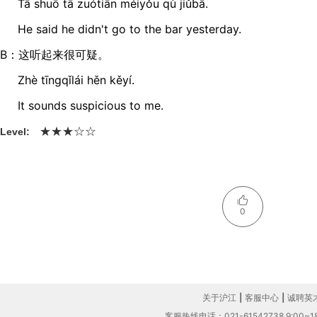
Tā shuō tā zuótiān méiyǒu qù jiǔbā.
He said he didn't go to the bar yesterday.
B：这听起来很可疑。
Zhè tīnɡqǐlái hěn kěyí.
It sounds suspicious to me.
★
★
☆
★
☆
Level:
0
关于沪江
|
客服中心
|
诚聘英
客服热线电话：021-61542738 9:00~18