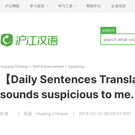
沪江网校
学习资讯
学习工具
帮助中心
企业培训
search
Hujiang Chinese
>
Skill Enhancement
>
Speaking
【Daily Sentences Transl
sounds suspicious to me.
作者：
来源：Hujiang Chinese
2014-02-15 08:00:01.000