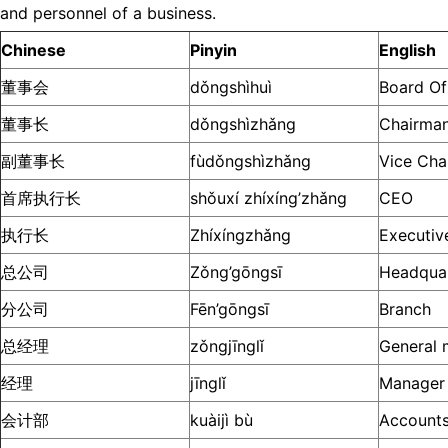
and personnel of a business.
Chinese
Pinyin
English
董事会
dǒngshìhuì
Board Of
董事长
dǒngshìzhǎng
Chairma
副董事长
fùdǒngshìzhǎng
Vice Cha
首席执行长
shǒuxí zhíxíng’zhǎng
CEO
执行长
Zhíxíngzhǎng
Executiv
总公司
Zǒng’gōngsī
Headqua
分公司
Fēn’gōngsī
Branch
总经理
zǒngjīnglǐ
General 
经理
jīnglǐ
Manager
会计部
kuàijì bù
Account