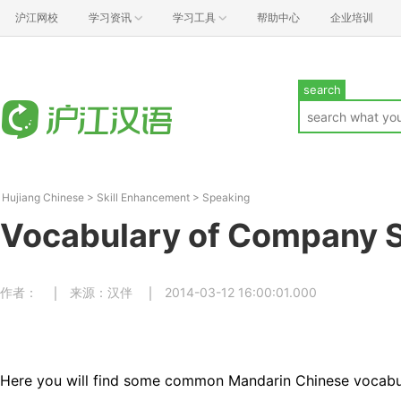
沪江网校
学习资讯
学习工具
帮助中心
企业培训
search
Hujiang Chinese
>
Skill Enhancement
>
Speaking
Vocabulary of Company S
作者：
来源：汉伴
2014-03-12 16:00:01.000
Here you will find some common Mandarin Chinese vocabula