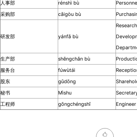
人事部
rénshì bù
Personne
采购部
cǎigòu bù
Purchasi
Research
研发部
yánfā bù
Develop
Departm
生产部
shēngchǎn bù
Producti
服务台
fúwùtái
Receptio
股东
gǔdōng
Sharehol
秘书
Mìshu
Secretar
工程师
gōngchéngshī
Engineer