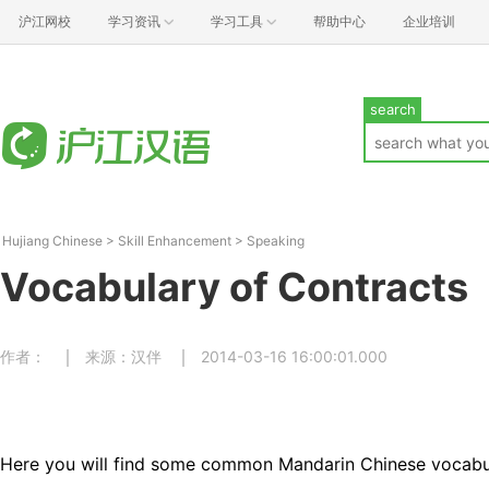
沪江网校
学习资讯
学习工具
帮助中心
企业培训
search
Hujiang Chinese
>
Skill Enhancement
>
Speaking
Vocabulary of Contracts
作者：
来源：汉伴
2014-03-16 16:00:01.000
Here you will find some common Mandarin Chinese vocabul