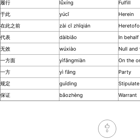
履行
lǚxíng
Fulfill
于此
yúcǐ
Herein
在此之前
zài cǐ zhīqián
Heretofo
代表
dàibiǎo
In behalf
无效
wúxiào
Null and
一方面
yìfāngmiàn
On the o
一方
yì fāng
Party
规定
guīdìng
Stipulate
保证
bǎozhèng
Warrant
0