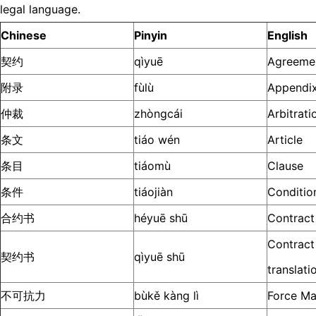
legal language.
Chinese
Pinyin
English
契约
qìyuē
Agreeme
附录
fùlù
Appendi
仲裁
zhòngcái
Arbitrati
条文
tiáo wén
Article
条目
tiáomù
Clause
条件
tiáojiàn
Conditio
合约书
héyuē shū
Contract
Contract 
契约书
qìyuē shū
translati
不可抗力
bùkě kàng lì
Force Ma