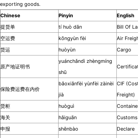
exporting goods.
Chinese
Pinyin
English
提货单
tí huò dān
Bill Of L
空运费
kōngyùn fèi
Air Freig
货运
huòyùn
Cargo
yuánchǎndì zhèngmíng
原产地证明书
Certifica
shū
bǎoxiǎnfèi yùnfèi zàinèi
CIF (Cost
保险费运费在内价
jià
Freight)
货柜
huòguì
Containe
海关
hǎiguān
Customs
申报
shēnbào
Declare