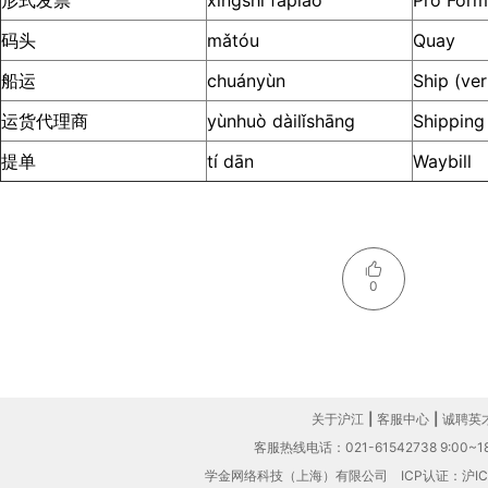
形式发票
xíngshì fāpiào
Pro Form
码头
mǎtóu
Quay
船运
chuányùn
Ship (ver
运货代理商
yùnhuò dàilǐshāng
Shipping
提单
tí dān
Waybill
0
关于沪江
|
客服中心
|
诚聘英
客服热线电话：021-61542738 9:00~18
学金网络科技（上海）有限公司
ICP认证：沪IC