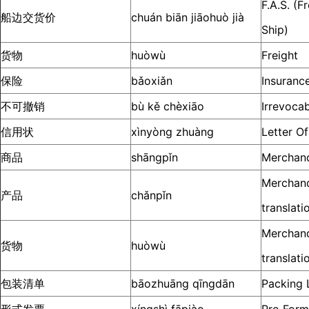
F.A.S. (F
船边交货价
chuán biān jiāohuò jià
Ship)
货物
huòwù
Freight
保险
bǎoxiǎn
Insuranc
不可撤销
bù kě chèxiāo
Irrevoca
信用状
xìnyòng zhuàng
Letter Of
商品
shāngpǐn
Merchan
Merchand
产品
chǎnpǐn
translati
Merchand
货物
huòwù
translati
包装清单
bāozhuāng qīngdān
Packing L