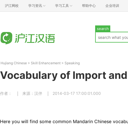
沪江网校
学习资讯
学习工具
帮助中心
企业培训
search
Hujiang Chinese
>
Skill Enhancement
>
Speaking
Vocabulary of Import and
作者：
来源：汉伴
2014-03-17 17:00:01.000
Here you will find some common Mandarin Chinese vocabul