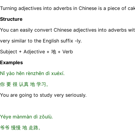
Turning adjectives into adverbs in Chinese is a piece of ca
Structure
You can easily convert Chinese adjectives into adverbs wit
very similar to the English suffix -ly.
Subject + Adjective + 地 + Verb
Examples
Nǐ yào hěn rènzhēn dì xuéxí.
你 要 很 认真 地 学习。
You are going to study very seriously.
Yéye mànmàn dì zǒulù.
爷爷 慢慢 地 走路。