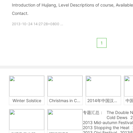
Introduction of Hujiang, Level Descriptions of course, Availab
Contact.
2013-10-24 14:27:28+0800
Free chinese
chinese online
fr
1
Winter Solstice
Christmas in China
2014年中国汉字听写大会
专题汇总：
The Double N
Cold Dews
2
2013 Mid-autumn Festival
2013 Stopping the Heat
2013 Qixi Festival
201