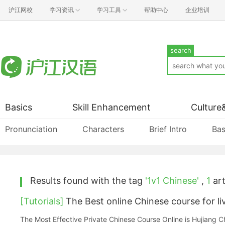
沪江网校
学习资讯
学习工具
帮助中心
企业培训
search
Basics
Skill Enhancement
Culture
Pronunciation
Characters
Brief Intro
Bas
Results found with the tag
'1v1 Chinese'
,
1
art
[Tutorials]
The Best online Chinese course for li
The Most Effective Private Chinese Course Online is Hujiang Ch