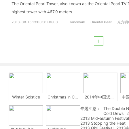
The Oriental Pearl Tower, also known as the Oriental Pearl TV T
highest tower with 467.9 meters.
2013-08-15 13:00:01+0800
landmark
Oriental Pearl
东方明
1
Winter Solstice
Christmas in China
2014年中国汉字听写大会
专题汇总：
The Double N
Cold Dews
2
2013 Mid-autumn Festival
2013 Stopping the Heat
2013 Qixi Festival
201