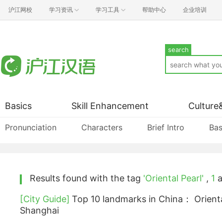
沪江网校
学习资讯
学习工具
帮助中心
企业培训
search
Basics
Skill Enhancement
Culture
Pronunciation
Characters
Brief Intro
Bas
Results found with the tag
'Oriental Pearl'
,
1
a
[City Guide]
Top 10 landmarks in China： Orienta
Shanghai