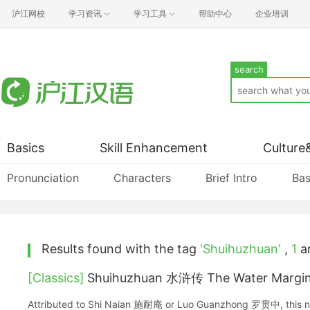
沪江网校
学习资讯
学习工具
帮助中心
企业培训
search
Basics
Skill Enhancement
Culture
Pronunciation
Characters
Brief Intro
Bas
Results found with the tag
'Shuihuzhuan'
,
1
ar
[Classics]
Shuihuzhuan 水浒传 The Water Margi
Attributed to Shi Naian 施耐庵 or Luo Guanzhong 罗贯中, this nov