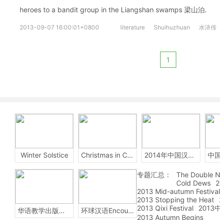
heroes to a bandit group in the Liangshan swamps 梁山泊.
2013-09-07 16:00:01+0800
literature
Shuihuzhuan
水浒传
1
Winter Solstice
Christmas in China
2014年中国汉字听写大会
专题汇总：
The Double N
Cold Dews
2
2013 Mid-autumn Festival
2013 Stopping the Heat
2013 Qixi Festival
201
华语教学出版社Sinolingua
环球汉语Encounters
2013 Autumn Begins