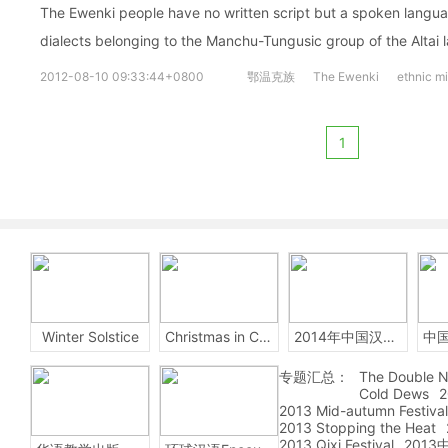
The Ewenki people have no written script but a spoken langu
dialects belonging to the Manchu-Tungusic group of the Altai 
2012-08-10 09:33:44+0800
鄂温克族
The Ewenki
ethnic mi
1
Winter Solstice
Christmas in China
2014年中国汉字听写大会
专题汇总：
The Double N
Cold Dews
2
2013 Mid-autumn Festival
2013 Stopping the Heat
2013 Qixi Festival
201