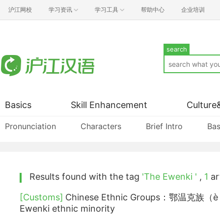
沪江网校
学习资讯
学习工具
帮助中心
企业培训
search
Basics
Skill Enhancement
Culture
Pronunciation
Characters
Brief Intro
Bas
Results found with the tag
'The Ewenki '
,
1
art
[Customs]
Chinese Ethnic Groups：鄂温克族（è 
Ewenki ethnic minority