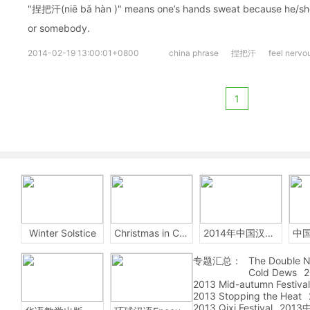
"捏把汗(niē bǎ hàn )" means one’s hands sweat because he/she
or somebody.
2014-02-19 13:00:01+0800
china phrase
捏把汗
feel nervo
1
Winter Solstice
Christmas in China
2014年中国汉字听写大会
专题汇总：
The Double N
Cold Dews
2
2013 Mid-autumn Festival
2013 Stopping the Heat
2013 Qixi Festival
201