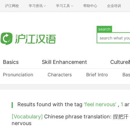
沪江网校
学习资讯
学习工具
帮助中心
企业培训
search
Basics
Skill Enhancement
Culture
Pronunciation
Characters
Brief Intro
Bas
Results found with the tag
'feel nervous'
,
1
art
[Vocabulary]
Chinese phrase translation: 捏把汗 (
nervous