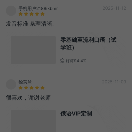
2025-11-12
手机用户2188ikbmr
发音标准 条理清晰。
零基础至流利口语（试
学班）
好评94.4%
2025-11-09
徐茉兰
很喜欢，谢谢老师
俄语VIP定制