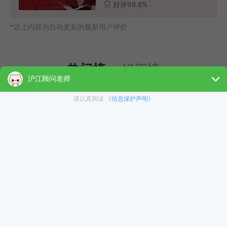
好评98.8%
*以上内容为自动更新的最新用户评价
热门榜
好评榜
日语0-N2签约班（20
27年12月）
18765热度
日语零基础直达N1【甄
选畅学卡】
18750热度