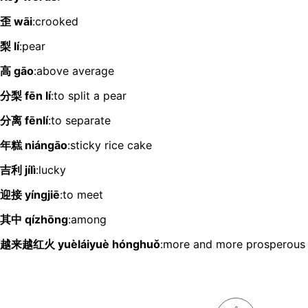
歪 wāi
:crooked
梨 lí
:pear
高 gāo
:above average
分梨 fēn lí
:to split a pear
分离 fēnlí
:to separate
年糕 niángāo
:sticky rice cake
吉利 jílì
:lucky
迎接 yíngjiē
:to meet
其中 qízhōng
:among
越来越红火 yuèláiyuè hónghuǒ
:more and more prosperous