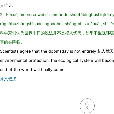
人忧天.
2. Kēxuéjiāmen rènwéi shìjièmòrìde shuōfǎbìnɡbúshìqǐrén y
rúɡuǒbúzhònɡshìhuánjìnɡbǎohù , shēnɡtài jìxù èhuà , shìjièm
科学家们认为世界末日的说法并不是杞人忧天，如果不重视环境
真的会降临。
Scientists agree that the doomsday is not entirely 杞人忧天. 
environmental protection, the ecological system will bec
end of the world will finally come.
原文链接
0