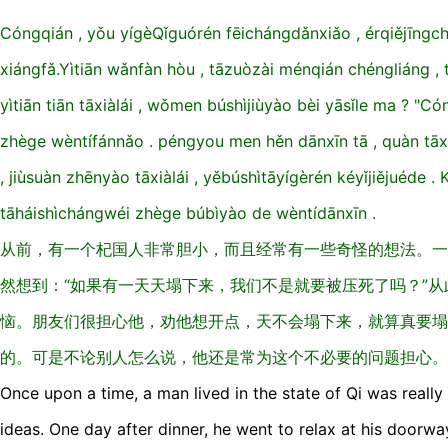
Cónɡqián , yǒu yíɡèQǐɡuórén fēichánɡdǎnxiǎo , érqiějīnɡc
xiánɡfǎ.Yìtiān wǎnfàn hòu , tāzuòzài ménqián chénɡliánɡ , 
yìtiān tiān tāxiàlái , wǒmen búshìjiùyào bèi yāsǐle ma ? "Có
zhèɡe wèntífánnǎo . pénɡyou men hěn dānxīn tā , quàn tāxiǎ
, jiùsuàn zhēnyào tāxiàlái , yěbúshìtāyíɡèrén kéyǐjiějuéde .
tāháishìchánɡwéi zhèɡe búbìyào de wèntídānxīn .
从前，有一个杞国人非常胆小，而且经常有一些奇怪的想法。一
然想到：“如果有一天天塌下来，我们不是就要被压死了吗？”
恼。朋友们很担心他，劝他想开点，天不会塌下来，就算真要塌
的。可是不论别人怎么说，他还是常为这个不必要的问题担心。
Once upon a time, a man lived in the state of Qi was really
ideas. One day after dinner, he went to relax at his doorwa