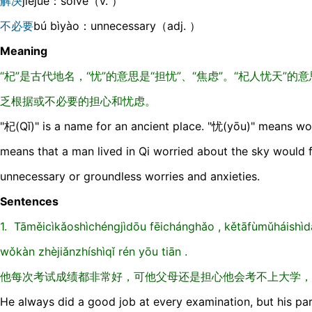
解决
jiějué：solve（v. ）
不必要
bú bìyào：unnecessary（adj. ）
Meaning
“杞”是古代地名，“忧”的意思是“担忧”、“焦虑”。“杞人忧天”
乏根据或不必要的担心和忧虑。
"杞(Qǐ)" is a name for an ancient place. "忧(yōu)" means 
means that a man lived in Qi worried about the sky would fa
unnecessary or groundless worries and anxieties.
Sentences
1. Tāměicìkǎoshìchénɡjìdōu fēichánɡhǎo , kětāfùmǔháishìd
wǒkàn zhèjiǎnzhíshìqǐ rén yōu tiān .
他每次考试成绩都非常好，可他父母还是担心他会考不上大学，
He always did a good job at every examination, but his par