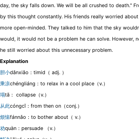
day, the sky falls down. We will be all crushed to death." 
by this thought constantly. His friends really worried abo
more open-minded. They talked to him that the sky wouldn't
would, it would not be a problem he can solve. However, n
he still worried about this unnecessary problem.
Explanation
胆小
dǎnxiǎo：timid（ adj. ）
乘凉
chénɡliánɡ：to relax in a cool place（v.）
塌
tā： collapse（v.）
从此
cónɡcǐ：from then on（conj.）
烦恼
fánnǎo：to bother about（ v.）
劝
quàn：persuade （v.）